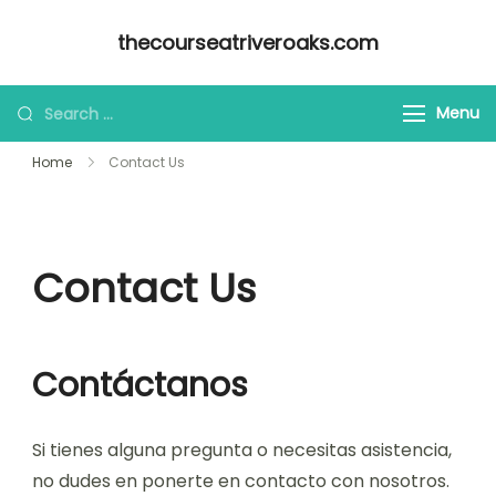
Skip
thecourseatriveroaks.com
to
content
Looking
Menu
for
Home
Contact Us
Something?
Contact Us
Contáctanos
Si tienes alguna pregunta o necesitas asistencia,
no dudes en ponerte en contacto con nosotros.