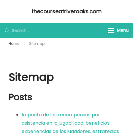
Skip
thecourseatriveroaks.com
to
content
Looking
Menu
for
Home
Sitemap
Something?
Sitemap
Posts
Impacto de las recompensas por
asistencia en la jugabilidad: beneficios,
experiencias de los jugadores, estrategias